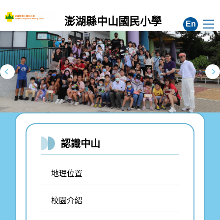
跳
到
澎湖縣中山國民小學
En
主
要
內
容
區
認識中山
地理位置
校園介紹